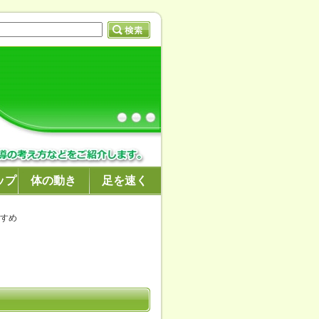
ップ
体の動き
足を速く
すすめ