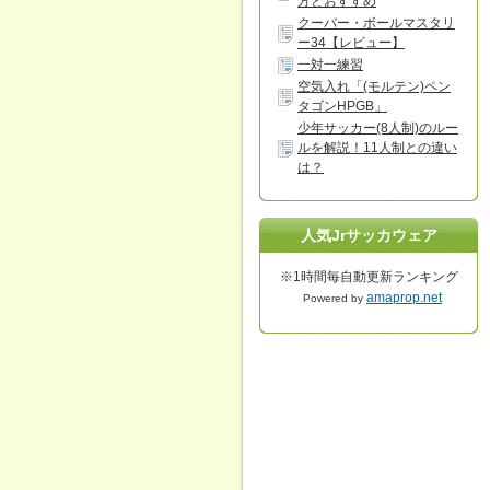
方とおすすめ
クーバー・ボールマスタリ
ー34【レビュー】
一対一練習
空気入れ「(モルテン)ペン
タゴンHPGB」
少年サッカー(8人制)のルー
ルを解説！11人制との違い
は？
人気Jrサッカウェア
※1時間毎自動更新ランキング
amaprop.net
Powered by