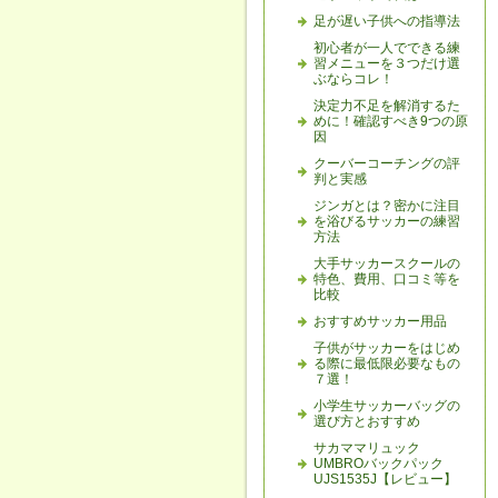
足が遅い子供への指導法
初心者が一人でできる練
習メニューを３つだけ選
ぶならコレ！
決定力不足を解消するた
めに！確認すべき9つの原
因
クーバーコーチングの評
判と実感
ジンガとは？密かに注目
を浴びるサッカーの練習
方法
大手サッカースクールの
特色、費用、口コミ等を
比較
おすすめサッカー用品
子供がサッカーをはじめ
る際に最低限必要なもの
７選！
小学生サッカーバッグの
選び方とおすすめ
サカママリュック
UMBROバックパック
UJS1535J【レビュー】