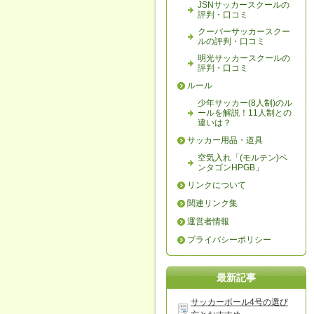
JSNサッカースクールの
評判・口コミ
クーバーサッカースクー
ルの評判・口コミ
明光サッカースクールの
評判・口コミ
ルール
少年サッカー(8人制)のル
ールを解説！11人制との
違いは？
サッカー用品・道具
空気入れ「(モルテン)ペ
ンタゴンHPGB」
リンクについて
関連リンク集
運営者情報
プライバシーポリシー
最新記事
サッカーボール4号の選び