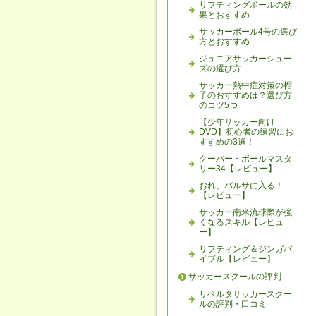
リフティングボールの効
果とおすすめ
サッカーボール4号の選び
方とおすすめ
ジュニアサッカーシュー
ズの選び方
サッカー熱中症対策の帽
子のおすすめは？選び方
のコツ5つ
【少年サッカー向け
DVD】初心者の練習にお
すすめの3選！
クーバー・ボールマスタ
リー34【レビュー】
おれ、バルサに入る！
【レビュー】
サッカー南米流球際が強
くなるスキル【レビュ
ー】
リフティング＆ジンガバ
イブル【レビュー】
サッカースクールの評判
リベルタサッカースクー
ルの評判・口コミ