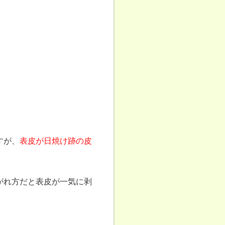
すが、
表皮が日焼け跡の皮
がれ方だと表皮が一気に剥