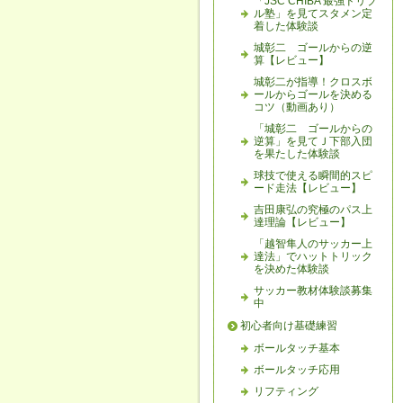
「JSC CHIBA 最強ドリブ
ル塾」を見てスタメン定
着した体験談
城彰二 ゴールからの逆
算【レビュー】
城彰二が指導！クロスボ
ールからゴールを決める
コツ（動画あり）
「城彰二 ゴールからの
逆算」を見てＪ下部入団
を果たした体験談
球技で使える瞬間的スピ
ード走法【レビュー】
吉田康弘の究極のパス上
達理論【レビュー】
「越智隼人のサッカー上
達法」でハットトリック
を決めた体験談
サッカー教材体験談募集
中
初心者向け基礎練習
ボールタッチ基本
ボールタッチ応用
リフティング