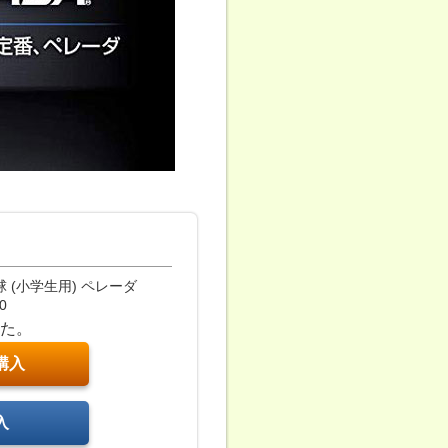
球 (小学生用) ペレーダ
0
した。
購入
入