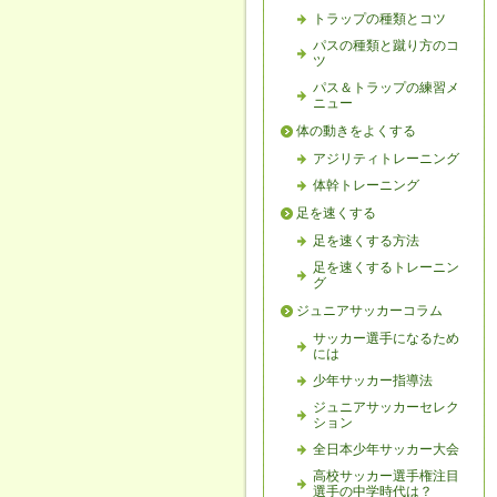
トラップの種類とコツ
パスの種類と蹴り方のコ
ツ
パス＆トラップの練習メ
ニュー
体の動きをよくする
アジリティトレーニング
体幹トレーニング
足を速くする
足を速くする方法
足を速くするトレーニン
グ
ジュニアサッカーコラム
サッカー選手になるため
には
少年サッカー指導法
ジュニアサッカーセレク
ション
全日本少年サッカー大会
高校サッカー選手権注目
選手の中学時代は？